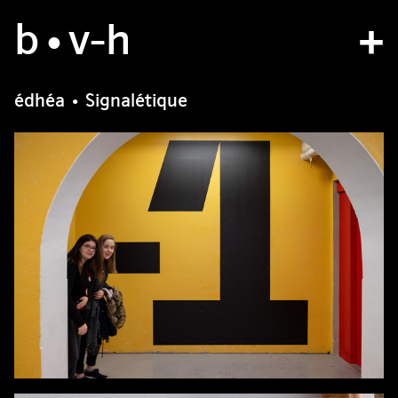
b
studio
•v
-h
projects
édhéa • Signalétique
bvh type
contact
fr
/
en