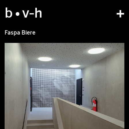
b
studio
•v
-h
projects
Faspa Biere
bvh type
contact
fr
/
en