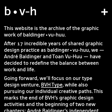
b
atelier
•v
-h
projets
This website is the archive of the graphic
work of baldinger•vu-huu.
bvh type
After 17 incredible years of shared graphic
contact
design practice as baldinger•vu-huu, we —
André Baldinger and Toan Vu-Huu — have
decided to redefine the balance between
fr
/
en
work and life.
Going forward, we’ll focus on our type
design venture,
BVH Type
, while also
pursuing our individual creative paths. This
marks the end of BVH’s graphic design
activities and the beginning of two new
chapters: André Baldinger’s independent