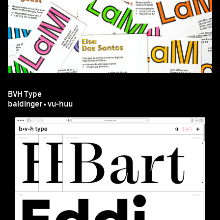
BVH Type
baldinger•vu-huu