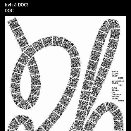
bvh à DOC!
DOC