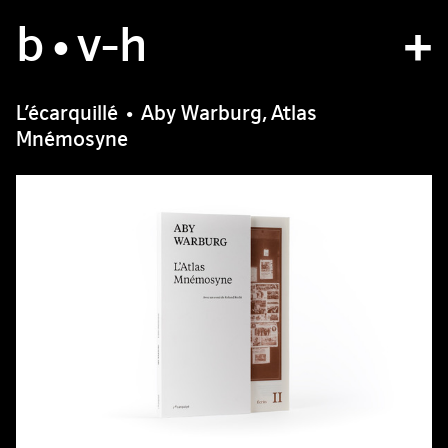
b
studio
•v
-h
projects
L’écarquillé • Aby Warburg, Atlas
Mnémosyne
bvh type
contact
fr
/
en