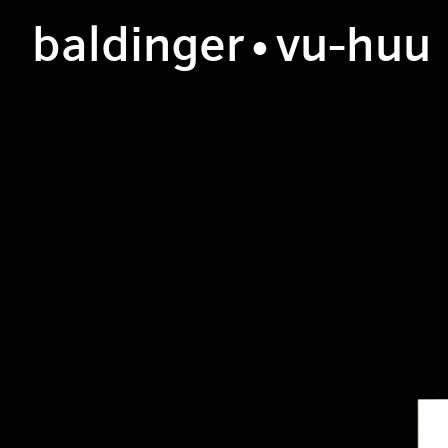
b
aldinger
•v
u
-h
uu