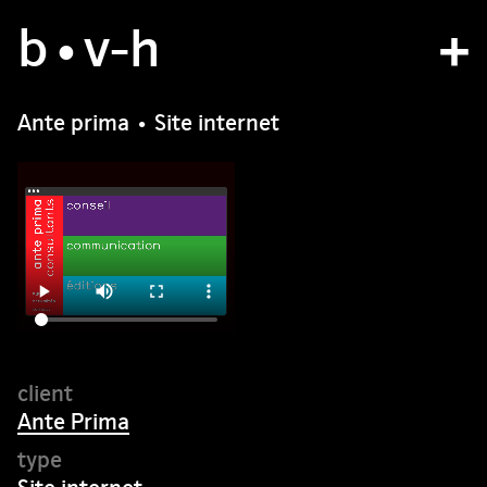
b
studio
•v
-h
projects
Ante prima • Site internet
bvh type
contact
fr
/
en
Ante Prima