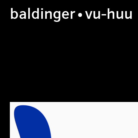
b
aldinger
•v
u
-h
uu