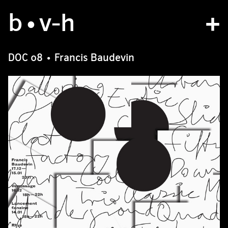
b
studio
•v
-h
projects
DOC 08 • Francis Baudevin
bvh type
contact
fr
/
en