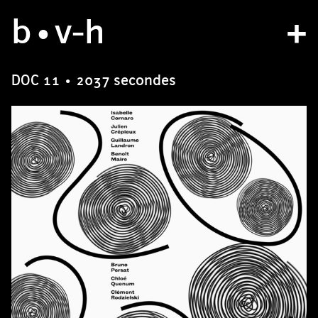
b
studio
•v
-h
projects
DOC 11 • 2037 secondes
bvh type
contact
fr
/
en