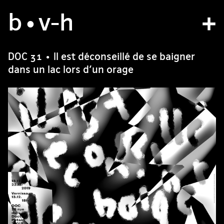
b
studio
•v
-h
projects
DOC 31 • Il est déconseillé de se baigner
dans un lac lors d’un orage
bvh type
contact
fr
/
en