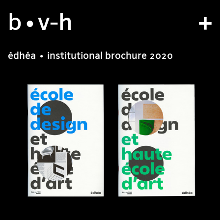
b
studio
•v
-h
projects
édhéa • institutional brochure 2020
bvh type
contact
fr
/
en