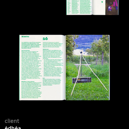
édhéa