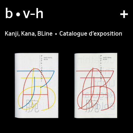
b
studio
•v
-h
projects
Kanji, Kana, BLine • Catalogue d’exposition
bvh type
contact
fr
/
en