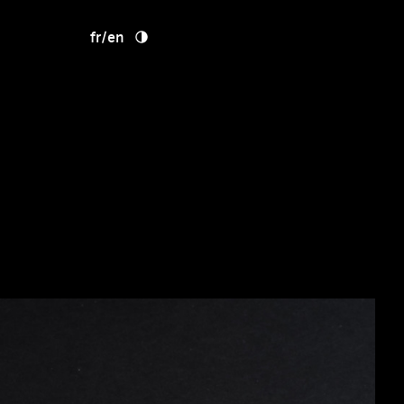
fr
/
en