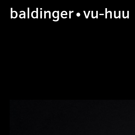
b
aldinger
•v
u
-h
uu