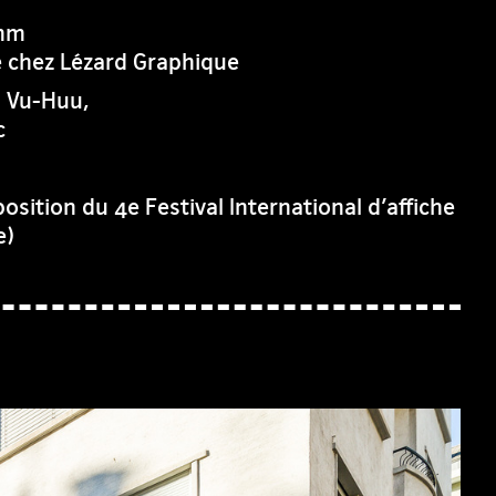
 mm
e chez Lézard Graphique
n Vu-Huu,
c
position du 4e Festival International d’affiche
e)