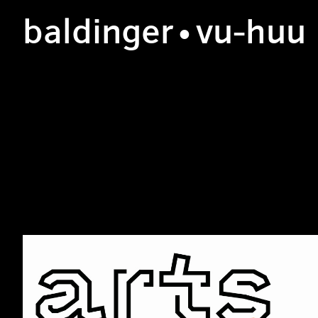
b
aldinger
•v
u
-h
uu