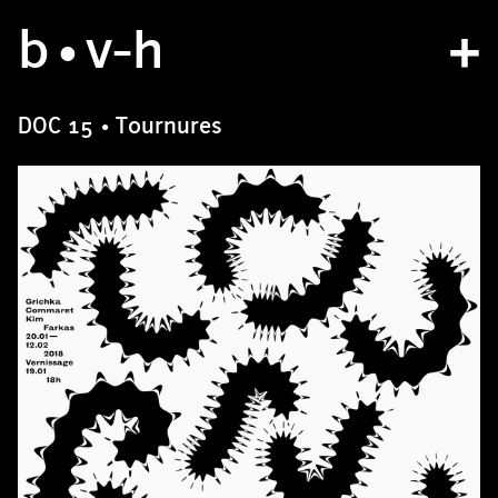
b
studio
•v
-h
projects
DOC 15 • Tournures
bvh type
contact
fr
/
en