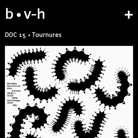
b
atelier
•v
-h
projets
DOC 15 • Tournures
bvh type
contact
fr
/
en