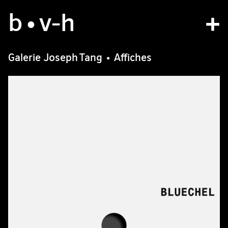
b
atelier
•v
-h
projets
Galerie Joseph Tang • Affiches
bvh type
contact
fr
/
en