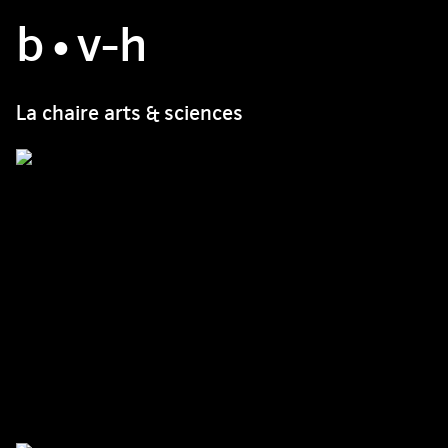
b
atelier
•v
-h
projets
La chaire arts & sciences
bvh type
contact
fr
/
en