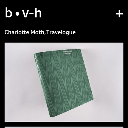
b
atelier
•v
-h
projets
Charlotte Moth, Travelogue
bvh type
contact
fr
/
en