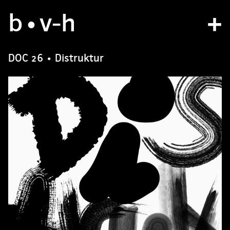
b
atelier
•v
-h
projets
DOC 26 • Distruktur
bvh type
contact
fr
/
en