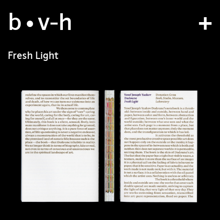
b
atelier
•v
-h
projets
Fresh Light
bvh type
contact
fr
/
en