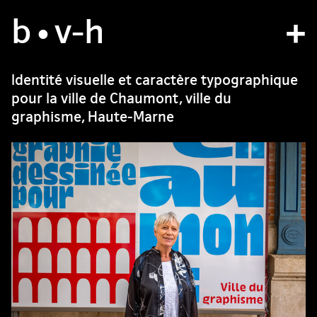
b
atelier
•v
-h
projets
Identité visuelle et caractère typographique
pour la ville de Chaumont, ville du
bvh type
graphisme, Haute-Marne
contact
fr
/
en