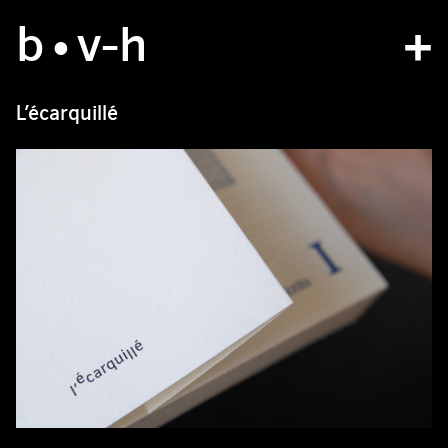
b
atelier
•v
-h
projets
L’écarquillé
bvh type
contact
fr
/
en