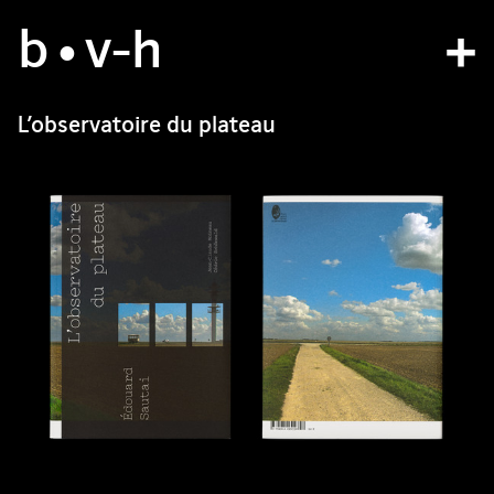
b
atelier
•v
-h
projets
L’observatoire du plateau
bvh type
contact
fr
/
en