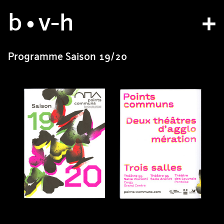
b
atelier
•v
-h
projets
Programme Saison 19/20
bvh type
contact
fr
/
en