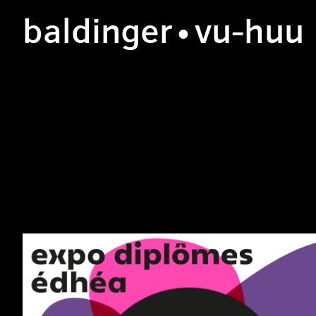
b
aldinger
•v
u
-h
uu