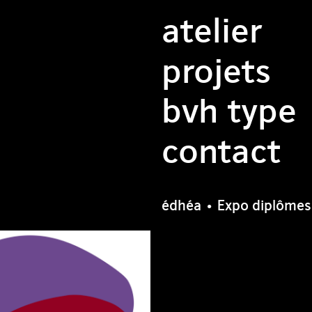
atelier
projets
bvh type
contact
édhéa • Expo diplôme