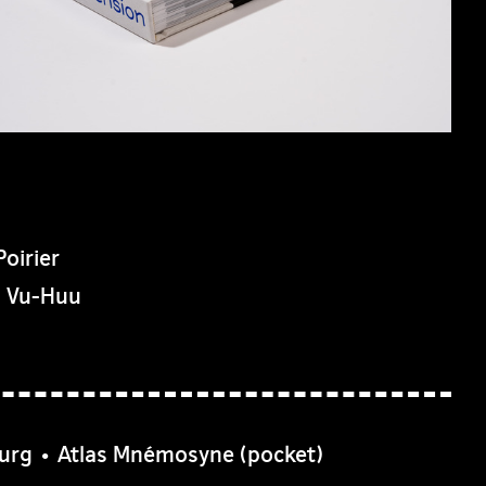
oirier
n Vu-Huu
burg • Atlas Mnémosyne (pocket)