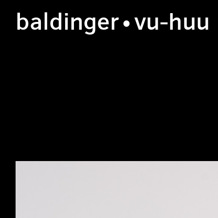
b
aldinger
•v
u
-h
uu